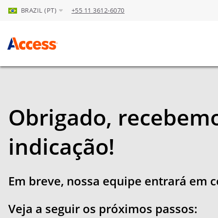
BRAZIL (PT)
+55 11 3612-6070
Skip to Main Content
Obrigado, recebemo
indicação!
Em breve, nossa equipe entrará em c
Veja a seguir os próximos passos: