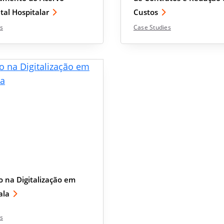
al Hospitalar
Custos
s
Case Studies
 na Digitalização em
ala
s