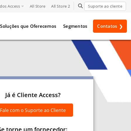
dos Access
All Store
All Store 2
TOGGLE SEARCH
Suporte ao cliente
Soluções que Oferecemos
Segmentos
Contatos
Já é Cliente Access?
Fale com o Suporte ao Cliente
Se torne um fornecedor: