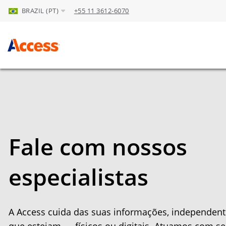
BRAZIL (PT)
+55 11 3612-6070
Skip to Main Content
Fale com nossos
especialistas
A Access cuida das suas informações, independe