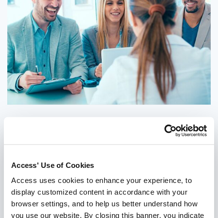
RH
Recursos humanos é a espinha dorsal de uma
organização; é responsável pelo recrutamento,
Access' Use of Cookies
contratação e manutenção do relacionamento do
empregado até a rescisão.Todas essas
Access uses cookies to enhance your experience, to
display customized content in accordance with your
responsabilidades baseiam-se em documentos com
browser settings, and to help us better understand how
informações muito importantes e altamente sensíveis.
you use our website. By closing this banner, you indicate