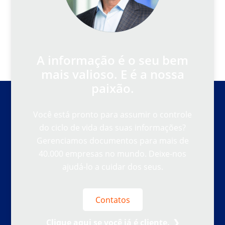
A informação é o seu bem
mais valioso. E é a nossa
paixão.
Você está pronto para assumir o controle
do ciclo de vida das suas informações?
Gerenciamos documentos para mais de
40.000 empresas no mundo. Deixe-nos
ajudá-lo a cuidar dos seus.
Contatos
Clique aqui se você já é cliente.