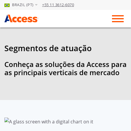
BRAZIL (PT)
+55 11 3612-6070
Skip to Main Content
Toggl
Segmentos de atuação
Conheça as soluções da Access para
as principais verticais de mercado