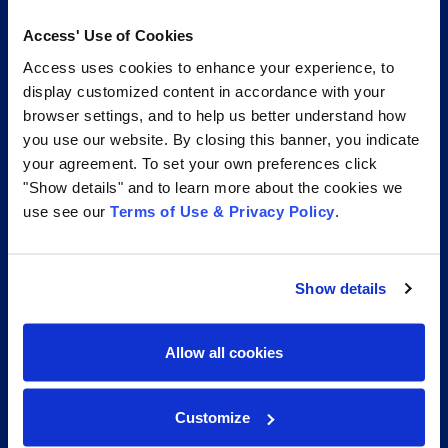
Access' Use of Cookies
+55 11 3612-6070
Access uses cookies to enhance your experience, to
display customized content in accordance with your
Access Information Management®
browser settings, and to help us better understand how
you use our website. By closing this banner, you indicate
your agreement. To set your own preferences click
"Show details" and to learn more about the cookies we
use see our
Terms of Use & Privacy Policy
.
Show details
Allow all cookies
Soluções
Customize
Digitalização de Documentos