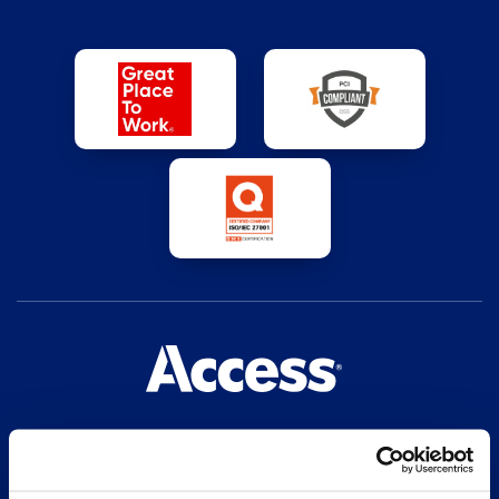
Nossa missão é evoluir a maneira como o mundo
gerencia informação, prestando o melhor serviço.