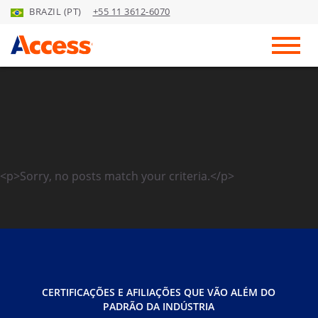
BRAZIL (PT)
+55 11 3612-6070
Skip to Main Content
Toggl
<p>Sorry, no posts match your criteria.</p>
CERTIFICAÇÕES E AFILIAÇÕES QUE VÃO ALÉM DO
PADRÃO DA INDÚSTRIA