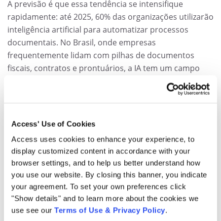
A previsão é que essa tendência se intensifique
rapidamente: até 2025, 60% das organizações utilizarão
inteligência artificial para automatizar processos
documentais. No Brasil, onde empresas
frequentemente lidam com pilhas de documentos
fiscais, contratos e prontuários, a IA tem um campo
fértil para reduzir erros e ganhar produtividade. Além
disso, algoritmos inteligentes podem identificar
anomalias ou riscos nos documentos, ajudando a
manter compliance de forma proativa. A automação
Access' Use of Cookies
inteligente libera as equipes para focarem em análise e
Access uses cookies to enhance your experience, to
tomada de decisão, enquanto as “máquinas” cuidam
display customized content in accordance with your
do trabalho repetitivo e operacional.
browser settings, and to help us better understand how
you use our website. By closing this banner, you indicate
Assinaturas digitais e eletrônicas –
Outra tendência
your agreement. To set your own preferences click
irreversível é a adoção massiva de assinaturas digitais
"Show details" and to learn more about the cookies we
em contratos e documentos oficiais. Com a
use see our
Terms of Use & Privacy Policy
.