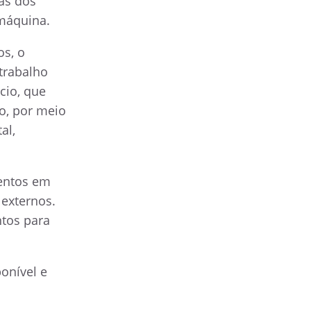
as dos
máquina.
os, o
trabalho
cio, que
o, por meio
al,
mentos em
 externos.
ntos para
onível e