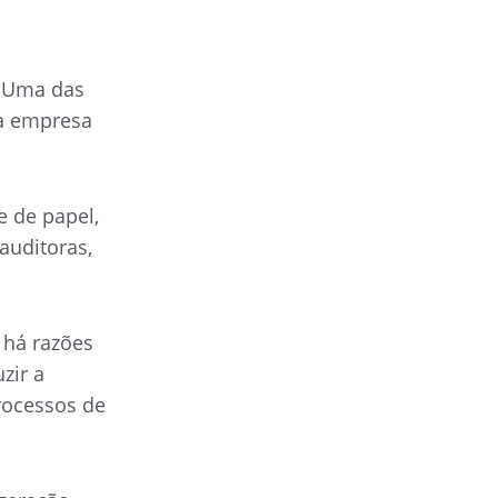
. Uma das
na empresa
e de papel,
auditoras,
 há razões
zir a
processos de