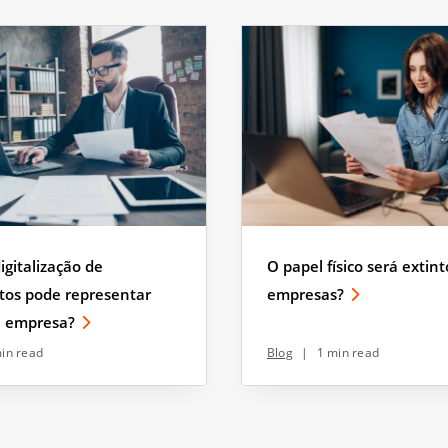
igitalização de
O papel físico será extin
os pode representar
empresas?
 empresa?
in read
Blog
|
1 min read