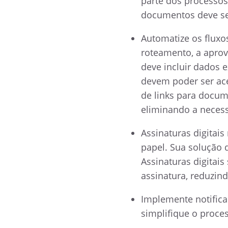
parte dos processos
documentos deve se
Automatize os fluxo
roteamento, a aprov
deve incluir dados 
devem poder ser ac
de links para docum
eliminando a neces
Assinaturas digitai
papel. Sua solução d
Assinaturas digitai
assinatura, reduzind
Implemente notific
simplifique o proce