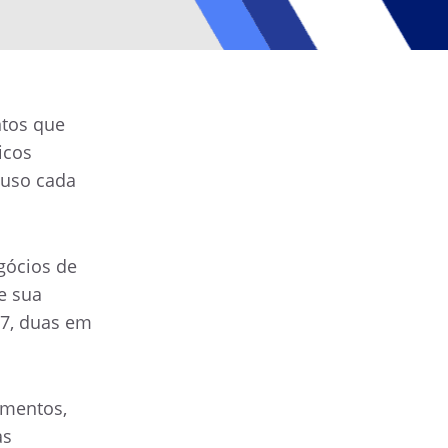
tos que
icos
 uso cada
gócios de
e sua
17, duas em
umentos,
as