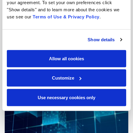
your agreement. To set your own preferences click
"Show details" and to learn more about the cookies we
use see our
Terms of Use & Privacy Policy
.
Show details
Saiba como evitar riscos de compliance na gestão
Allow all cookies
de documentos do RH
Blog
|
2 min read
Customize
Use necessary cookies only