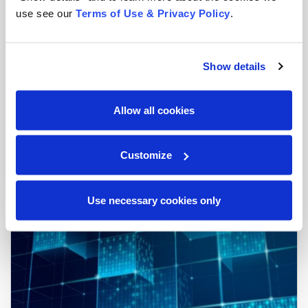
use see our
Terms of Use & Privacy Policy
.
Show details
Allow all cookies
Desafios e tendências na gestão de documentos
para o setor jurídico
Customize
Blog
|
3 min read
Use necessary cookies only