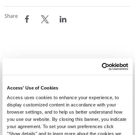
Share
compartilhar
compartilhar
compartilhar
Related Resources
Access' Use of Cookies
View all resources
Access uses cookies to enhance your experience, to
display customized content in accordance with your
browser settings, and to help us better understand how
you use our website. By closing this banner, you indicate
your agreement. To set your own preferences click
"Show details" and to learn more about the cookies we