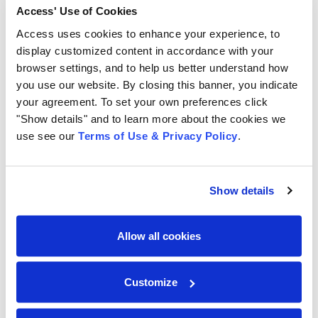
O futuro está no processamento
Access' Use of Cookies
inteligente de documentos
Access uses cookies to enhance your experience, to
display customized content in accordance with your
browser settings, and to help us better understand how
Apesar de usarem ferramentas de captura de
you use our website. By closing this banner, you indicate
documentos há muitos anos, os desafios enfrentados
your agreement. To set your own preferences click
pelas empresas para obter informações de forma
"Show details" and to learn more about the cookies we
eficiente ainda não foi superado. Tecnologias como
use see our
Terms of Use & Privacy Policy
.
RPA, e OCR, consideradas soluções em potencial, ainda
não conseguiram alcançar o que o processamento
inteligente de documentos promete.
Show details
Como os dados são o coração da
transformação digital
Allow all cookies
e têm papel crucial para os negócios, as empresas
precisam encontrar formas de incorporar essas
informações vindas de fontes não estruturadas e
Customize
saber lidar com um grande volume de dados de forma
a extrair apenas as informações realmente necessárias