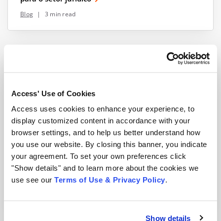
Blog
|
3 min read
Access' Use of Cookies
Access uses cookies to enhance your experience, to
display customized content in accordance with your
browser settings, and to help us better understand how
you use our website. By closing this banner, you indicate
your agreement. To set your own preferences click
Coronavírus: crise revela os desafios do ambiente
"Show details" and to learn more about the cookies we
de trabalho digital nas empresas
use see our
Terms of Use & Privacy Policy
.
Blog
|
2 min read
Show details