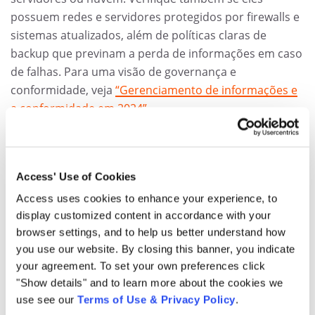
possuem redes e servidores protegidos por firewalls e
sistemas atualizados, além de políticas claras de
backup que previnam a perda de informações em caso
de falhas. Para uma visão de governança e
conformidade, veja
“Gerenciamento de informações e
a conformidade em 2024”
.
Outro ponto crítico é a confidencialidade. Informe-se
sobre como a empresa seleciona e treina sua equipe
Access' Use of Cookies
para lidar com informações sensíveis. Os funcionários
Access uses cookies to enhance your experience, to
que terão acesso aos seus documentos passaram por
display customized content in accordance with your
verificações de antecedentes? Eles assinam termos de
browser settings, and to help us better understand how
confidencialidade? Uma cultura de segurança da
you use our website. By closing this banner, you indicate
informação começa pelas pessoas: fornecedores de
your agreement. To set your own preferences click
confiança treinam seus colaboradores em políticas de
"Show details" and to learn more about the cookies we
privacidade e os conscientizam sobre a
use see our
Terms of Use & Privacy Policy
.
responsabilidade de proteger cada documento. Saber