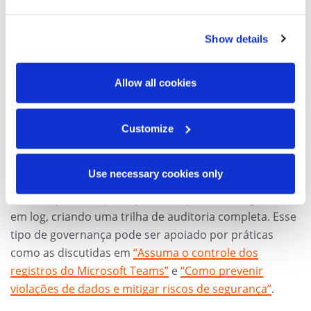
que a equipe segue normas rígidas e éticas ao
manusear seus dados confidenciais traz tranquilidade
Show details
para departamentos como Compliance e Jurídico.
Allow all cookies
Também avalie o controle de acesso aos arquivos
digitalizados e a rastreabilidade das ações realizadas.
Prefira empresas que ofereçam plataformas seguras
Customize
onde apenas pessoas autorizadas possam visualizar
ou baixar os documentos digitalizados. Idealmente,
Use necessary cookies only
cada acesso ou operação realizada (como uma
visualização ou exportação de arquivo) fica registrado
em log, criando uma trilha de auditoria completa. Esse
tipo de governança pode ser apoiado por práticas
como as discutidas em
“Assuma o controle dos
registros do Microsoft Teams”
e
“Como prevenir
violações de dados e mitigar riscos de segurança”
.