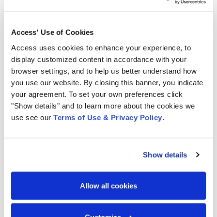
automação de processos, na qual o ECM se conecta a
motores de workflow e BPM para orquestrar fluxos
como aprovação de contratos, revisão de documentos
Access' Use of Cookies
regulatórios e onboarding de colaboradores. Cada
Access uses cookies to enhance your experience, to
etapa do fluxo é registrada, auditável e mensurável, o
display customized content in accordance with your
que permite identificar gargalos e otimizar ciclos de
browser settings, and to help us better understand how
forma contínua.
you use our website. By closing this banner, you indicate
your agreement. To set your own preferences click
O quarto pilar é a preservação, que trata da guarda de
"Show details" and to learn more about the cookies we
longo prazo em conformidade com exigências legais.
use see our
Terms of Use & Privacy Policy
.
Setores como o financeiro e o de saúde mantêm
obrigações de retenção que podem ultrapassar
décadas, e o ECM automatiza o controle desses prazos,
Show details
eliminando o risco de descarte prematuro ou de
acúmulo desnecessário. O quinto pilar é a entrega, ou
Allow all cookies
seja, a capacidade de disponibilizar o conteúdo certo
para a pessoa certa, no formato adequado e no