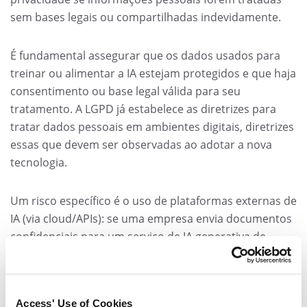
sem bases legais ou compartilhadas indevidamente.
É fundamental assegurar que os dados usados para
treinar ou alimentar a IA estejam protegidos e que haja
consentimento ou base legal válida para seu
tratamento. A LGPD já estabelece as diretrizes para
tratar dados pessoais em ambientes digitais, diretrizes
essas que devem ser observadas ao adotar a nova
tecnologia.
Um risco específico é o uso de plataformas externas de
IA (via cloud/APIs): se uma empresa envia documentos
confidenciais para um serviço de IA generativa de
terceiros, pode estar compartilhando dados
externamente, e tais dados podem acabar
armazenados fora do país ou utilizados além do
Access' Use of Cookies