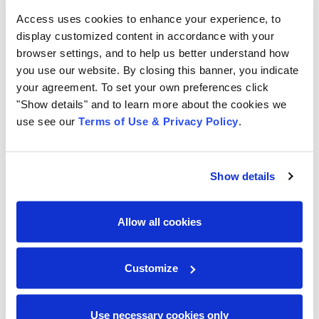
previsto. Isso exige avaliar termos de uso, locais de
armazenamento, e aplicar princípios de privacy by
Access uses cookies to enhance your experience, to
display customized content in accordance with your
design – ou seja, incorporar proteção de dados desde
browser settings, and to help us better understand how
a concepção da solução.
you use our website. By closing this banner, you indicate
your agreement. To set your own preferences click
Ganhos de produtividade e
"Show details" and to learn more about the cookies we
benefícios reais de documentos
use see our
Terms of Use & Privacy Policy
.
com IA generativa
Superados os mitos e gerenciados os riscos, a
Show details
classificação automática de documentos com IA traz
ganhos substanciais e mensuráveis para as
Allow all cookies
organizações. Diferentes estudos e casos práticos
apontam benefícios concretos, dentre os quais
destacam-se:
Customize
Economia de tempo e agilidade:
A máquina consegue
Use necessary cookies only