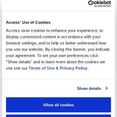
Para ter mais informações sobre a criação de um
cronograma moderno de retenção de registros, a
equipe da Access criou um
roteiro de criação
para um
programa de gerenciamento de informações
Access' Use of Cookies
preparado para o futuro e que garante que as
Access uses cookies to enhance your experience, to
informações da sua empresa sejam acessíveis,
display customized content in accordance with your
compatíveis e seguras.
browser settings, and to help us better understand how
you use our website. By closing this banner, you indicate
Além disso, a Access oferece um serviço para guarda e
your agreement. To set your own preferences click
"Show details" and to learn more about the cookies we
gestão de documentos e informações especialmente
use see our
Terms of Use & Privacy Policy
.
criados para atender aos requisitos de conformidade
das mais diferentes empresas, oferecendo uma
solução altamente segura e eficiente, desde a captura,
Show details
guarda, recuperação, até a destruição segura de
documentos.
Allow all cookies
A Access é o parceiro ideal para tornar o