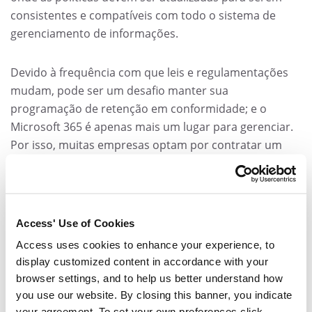
consistentes e compatíveis com todo o sistema de
gerenciamento de informações.
Devido à frequência com que leis e regulamentações
mudam, pode ser um desafio manter sua
programação de retenção em conformidade; e o
Microsoft 365 é apenas mais um lugar para gerenciar.
Por isso, muitas empresas optam por contratar um
fornecedor externo para gerenciar sua política de
retenção, não importando o local onde as informações
estejam e independentemente do meio que se
encontram. Evitar a duplicação de dados e reduzir
Access' Use of Cookies
erros, bem como o número de vezes que a entrada de
Access uses cookies to enhance your experience, to
dados é necessária, é fundamental.
display customized content in accordance with your
browser settings, and to help us better understand how
A melhor solução é atualizar seu cronograma de
you use our website. By closing this banner, you indicate
retenção uma vez e colocá-lo em vários depósitos
your agreement. To set your own preferences click