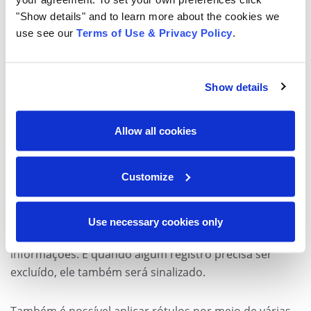
diferentes. Algumas soluções, como a Virgo, da Access,
"Show details" and to learn more about the cookies we
use see our
Terms of Use & Privacy Policy
.
podem fornecer uma central de comando que permita
um cronograma de retenção de registro compatível
que pode ser enviado para o Microsoft 365 e para
Show details
plataformas na nuvem, outros sistemas EPM e para
armazenamento físico externo.
Allow all cookies
Dessa forma, as atualizações podem ser feitas na
solução e, a partir daí, podem ser configuradas para
Customize
serem publicadas automaticamente de acordo com as
regras da empresa. A solução também ajuda a
identificar quando uma cópia está circulando e
Use necessary cookies only
permite sua remoção, evitando duplicação de
informações. E quando algum registro precisa ser
excluído, ele também será sinalizado.
Também é possível aplicar rótulos por meio de várias