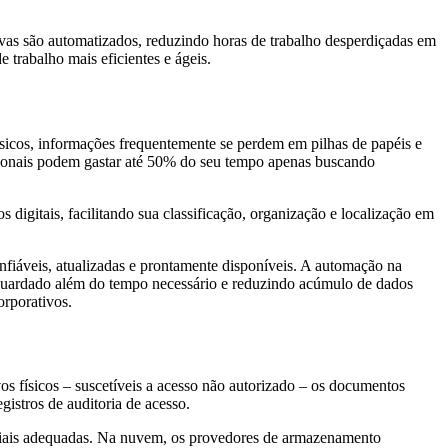
as são automatizados, reduzindo horas de trabalho desperdiçadas em
trabalho mais eficientes e ágeis.
sicos, informações frequentemente se perdem em pilhas de papéis e
ssionais podem gastar até 50% do seu tempo apenas buscando
igitais, facilitando sua classificação, organização e localização em
fiáveis, atualizadas e prontamente disponíveis. A automação na
 guardado além do tempo necessário e reduzindo acúmulo de dados
orporativos.
s físicos – suscetíveis a acesso não autorizado – os documentos
egistros de auditoria de acesso.
enciais adequadas. Na nuvem, os provedores de armazenamento