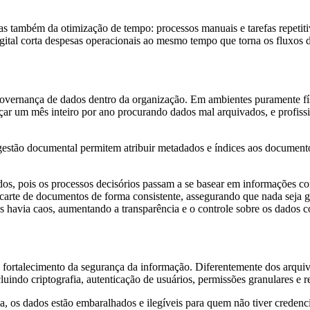
também da otimização de tempo: processos manuais e tarefas repetitiv
al corta despesas operacionais ao mesmo tempo que torna os fluxos de 
governança de dados dentro da organização. Em ambientes puramente fí
içar um mês inteiro por ano procurando dados mal arquivados, e profi
stão documental permitem atribuir metadados e índices aos documentos d
, pois os processos decisórios passam a se basear em informações con
scarte de documentos de forma consistente, assegurando que nada seja
havia caos, aumentando a transparência e o controle sobre os dados c
 fortalecimento da segurança da informação. Diferentemente dos arquivo
uindo criptografia, autenticação de usuários, permissões granulares e r
ica, os dados estão embaralhados e ilegíveis para quem não tiver cred