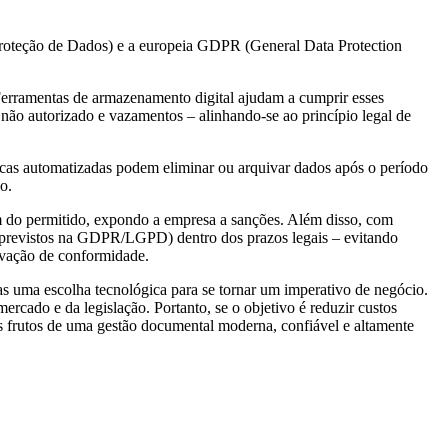
roteção de Dados) e a europeia GDPR (General Data Protection
Ferramentas de armazenamento digital ajudam a cumprir esses
 não autorizado e vazamentos – alinhando-se ao princípio legal de
icas automatizadas podem eliminar ou arquivar dados após o período
io.
ém do permitido, expondo a empresa a sanções. Além disso, com
ão previstos na GDPR/LGPD) dentro dos prazos legais – evitando
rovação de conformidade.
s uma escolha tecnológica para se tornar um imperativo de negócio.
cado e da legislação. Portanto, se o objetivo é reduzir custos
s frutos de uma gestão documental moderna, confiável e altamente