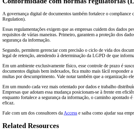
Conformidade com normas regulatórias 
A governança digital de documentos também fortalece o compliance co
Regulation).
Essas regulamentações exigem que as empresas cuidem dos dados pess
requisitos de várias maneiras. Primeiro, garantem a proteção dos dad
segurança da informação.
Segundo, permitem gerenciar com precisão o ciclo de vida dos docume
legal de retenção, atendendo à determinação da LGPD de que informa
Em um ambiente exclusivamente físico, esse controle de prazo é susc
documentos digitais bem indexados, fica muito mais fácil responder a
multas por descumprimento. Vale notar também que a organização ele
Em um mundo cada vez mais orientado por dados e trabalho distribuíd
Empresas que adotam essa mudança posicionam-se à frente em eficiênci
enquanto fortalece a segurança da informação, o caminho apontado é 
eficaz.
Fale com um dos consultores da
Access
e saiba como ajudar sua empr
Related Resources