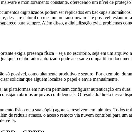
alware e monitoramento constante, oferecendo um nível de proteção di
documentos digitalizados podem ser replicados em backups automáticos 
are, desastre natural ou mesmo um
ransomware
– é possível restaurar 
aparece para sempre. Além disso, a digitalização evita problemas como
nte exigia presença física – seja no escritório, seja em um arquivo mo
Qualquer colaborador autorizado pode acessar e compartilhar documen
to não só possível, como altamente produtivo e seguro. Por exemplo, du
cisar solicitar que alguém localize o papel e envie manualmente.
a: as plataformas em nuvem permitem configurar autenticação em duas et
s consigam abrir os arquivos confidenciais. O resultado direto dessa di
umento físico ou a sua cópia) agora se resolvem em minutos. Todos tr
lém de reduzir atrasos, o acesso remoto via nuvem contribui para um am
de vê-la.