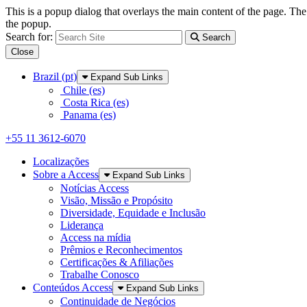
This is a popup dialog that overlays the main content of the page. The
the popup.
Search for:
Search
Close
Skip to Main Content
Brazil (pt)
Expand Sub Links
Chile (es)
Costa Rica (es)
Panama (es)
+55 11 3612-6070
Localizações
Sobre a Access
Expand Sub Links
Notícias Access
Visão, Missão e Propósito
Diversidade, Equidade e Inclusão
Liderança
Access na mídia
Prêmios e Reconhecimentos
Certificações & Afiliações
Trabalhe Conosco
Conteúdos Access
Expand Sub Links
Continuidade de Negócios