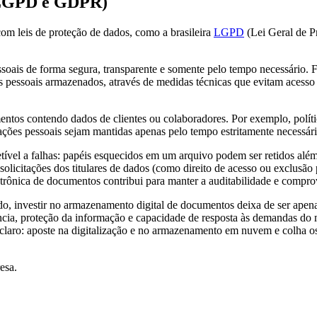
(LGPD e GDPR)
m leis de proteção de dados, como a brasileira
LGPD
(Lei Geral de P
oais de forma segura, transparente e somente pelo tempo necessário. 
os pessoais armazenados, através de medidas técnicas que evitam acesso
ntos contendo dados de clientes ou colaboradores. Por exemplo, polít
ções pessoais sejam mantidas apenas pelo tempo estritamente necessár
etível a falhas: papéis esquecidos em um arquivo podem ser retidos al
 solicitações dos titulares de dados (como direito de acesso ou exclus
trônica de documentos contribui para manter a auditabilidade e comp
o, investir no armazenamento digital de documentos deixa de ser apena
a, proteção da informação e capacidade de resposta às demandas do mer
claro: aposte na digitalização e no armazenamento em nuvem e colha o
esa.