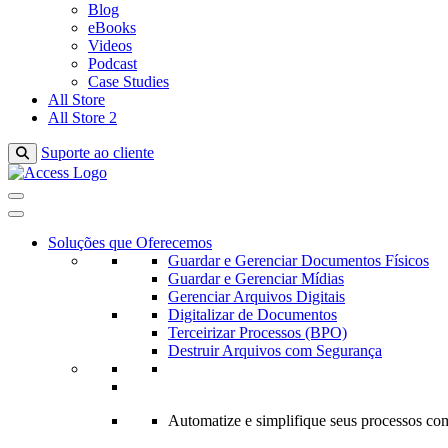
Blog
eBooks
Videos
Podcast
Case Studies
All Store
All Store 2
Suporte ao cliente
Toggle Search
Toggle Navigation
Soluções que Oferecemos
Guardar e Gerenciar Documentos Físicos
Guardar e Gerenciar Mídias
Gerenciar Arquivos Digitais
Digitalizar de Documentos
Terceirizar Processos (BPO)
Destruir Arquivos com Segurança
Automatize e simplifique seus processos 