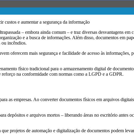
ltrapassada – embora ainda comum – e traz diversas desvantagens em co
 a organização e a busca de informações. Além disso, documentos em pap
 ou incêndios.
vem oferecem mais segurança e facilidade de acesso às informações, p
enamento físico tradicional para o armazenamento digital de documento
e e reforço na conformidade com normas como a LGPD e a GDPR.
para as empresas. Ao converter documentos físicos em arquivos digitais
ra depósitos e arquivos mortos – liberando áreas no escritório antes o
e projetos de automação e digitalização de documentos podem levar a