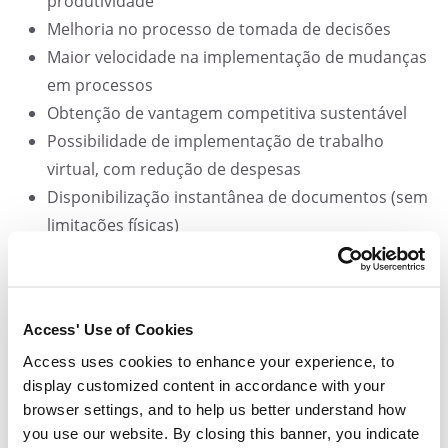
produtividade
Melhoria no processo de tomada de decisões
Maior velocidade na implementação de mudanças
em processos
Obtenção de vantagem competitiva sustentável
Possibilidade de implementação de trabalho
virtual, com redução de despesas
Disponibilização instantânea de documentos (sem
limitações físicas)
Evita extravio ou falsificação de documentos
Aproveitamento da base de informática já
instalada na empresa
Access' Use of Cookies
Integração com outros sistemas e tecnologias
Access uses cookies to enhance your experience, to
Tecnologia viabilizadora de outras, como ERP,
display customized content in accordance with your
SCM, CRM e BI
browser settings, and to help us better understand how
Continuidade de negócios: o GED é de grande
you use our website. By closing this banner, you indicate