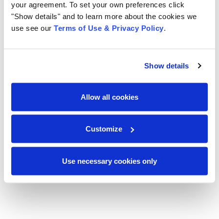
auxílio para políticas de recuperação de
your agreement. To set your own preferences click
documentos e manutenção das atividades da
"Show details" and to learn more about the cookies we
empresa em casos de acidentes
use see our
Terms of Use & Privacy Policy
.
Facilitação às atividades que envolvem
colaboração entre pessoas e equipes
Show details
Então, você está convencido das vantagens de contar
com um parceiro na digitalização e documentos para a
Allow all cookies
redução de custos na empresa? Ainda tem dúvidas?
Entre
em contato
e comprove todas as vantagens.
Customize
Share
Use necessary cookies only
compartilhar
compartilhar
compartilhar