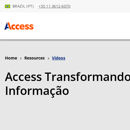
BRAZIL (PT)
+55 11 3612-6070
Skip to Main Content
Home
Resources
Videos
Access Transformando
Informação