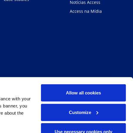
Notícias Access
Access na Mídia
Allow all cookies
dance with your
is banner, you
Customize
re about the
Facebook
Twitter
LinkedIn
Instagram
Yout
S
Use necessary cookies only