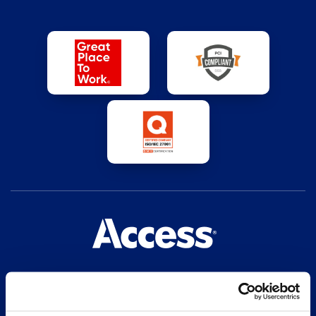
Nossa missão é evoluir a maneira como o mundo
gerencia informação, prestando o melhor serviço.