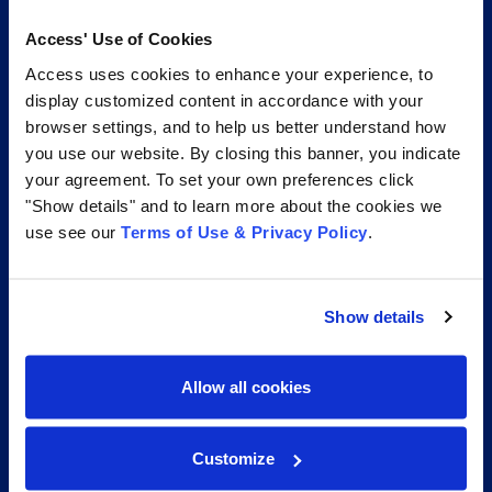
Access' Use of Cookies
+55 11 3612-6070
Access uses cookies to enhance your experience, to
display customized content in accordance with your
Access Information Management®
browser settings, and to help us better understand how
you use our website. By closing this banner, you indicate
your agreement. To set your own preferences click
"Show details" and to learn more about the cookies we
use see our
Terms of Use & Privacy Policy
.
Show details
Allow all cookies
Soluções
Customize
Digitalização de Documentos