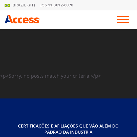
BRAZIL (PT)
+55 11 3612-6070
Skip to Main Content
Toggl
<p>Sorry, no posts match your criteria.</p>
CERTIFICAÇÕES E AFILIAÇÕES QUE VÃO ALÉM DO
PADRÃO DA INDÚSTRIA