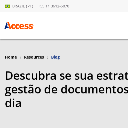
BRAZIL (PT)
+55 11 3612-6070
Skip to Main Content
Home
Resources
Blog
Descubra se sua estra
gestão de documentos
dia