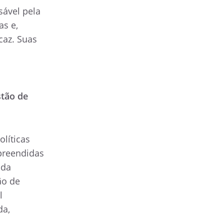
sável pela
as e,
caz. Suas
stão de
líticas
preendidas
 da
ão de
l
da,