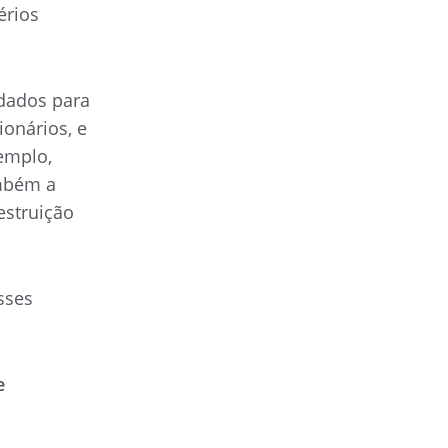
érios
 dados para
ionários, e
emplo,
ambém a
estruição
sses
e