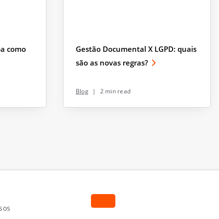
ba como
Gestão Documental X LGPD: quais
são as novas regras?
Blog
|
2 min read
sos