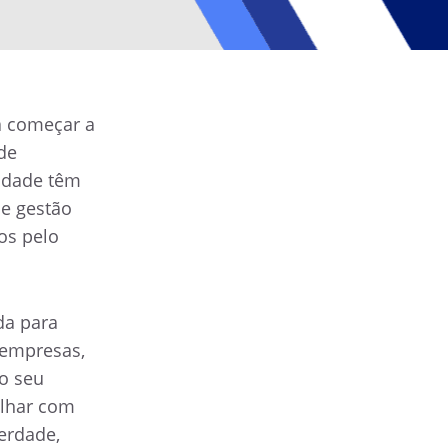
a começar a
de
idade têm
de gestão
os pelo
da para
 empresas,
o seu
olhar com
erdade,