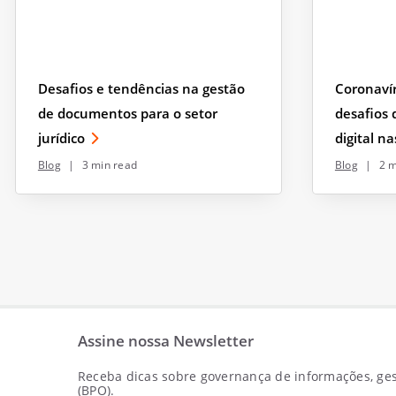
Desafios e tendências na gestão
Coronavír
de documentos para o setor
desafios 
jurídico
digital n
Blog
|
3 min read
Blog
|
2 m
Assine nossa Newsletter
Receba dicas sobre governança de informações, gest
(BPO).