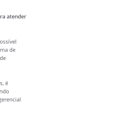
ra atender
ossível
tema de
 de
s, é
endo
erencial