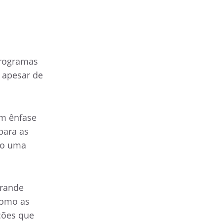
programas
 apesar de
om ênfase
para as
ão uma
grande
como as
ções que