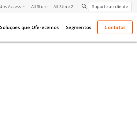
dos Access
All Store
All Store 2
TOGGLE SEARCH
Suporte ao cliente
Soluções que Oferecemos
Segmentos
Contatos