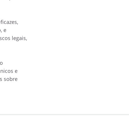
ficazes,
, e
cos legais,
ço
ônicos e
s sobre