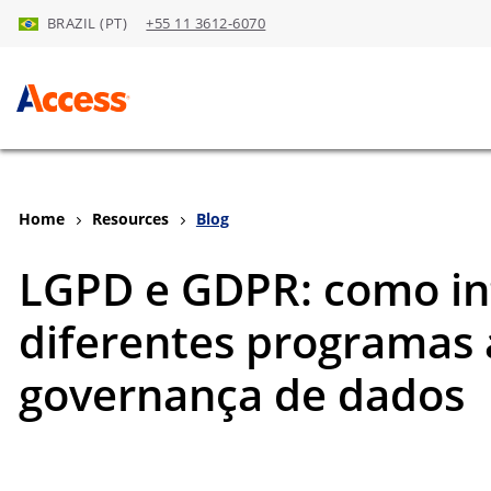
BRAZIL (PT)
+55 11 3612-6070
Skip to Main Content
Home
Resources
Blog
LGPD e GDPR: como in
diferentes programas a
governança de dados