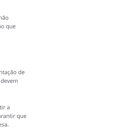
 não
ão que
entação de
s devem
ir a
rantir que
esa.