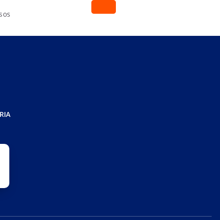
sos
RIA