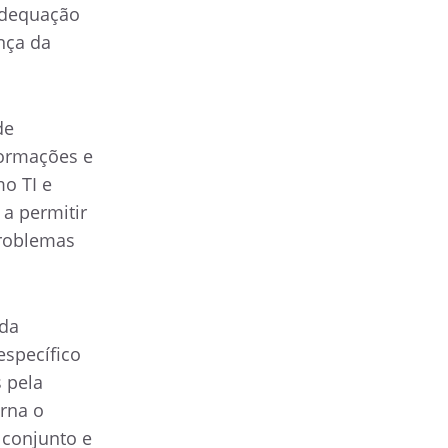
adequação
nça da
de
formações e
mo TI e
 a permitir
problemas
 da
específico
 pela
orna o
 conjunto e