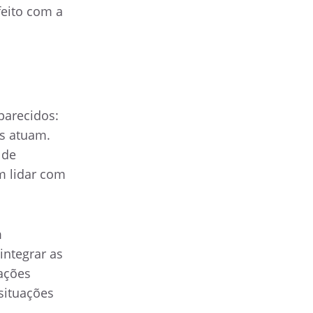
eito com a
parecidos:
s atuam.
 de
m lidar com
m
integrar as
mações
situações